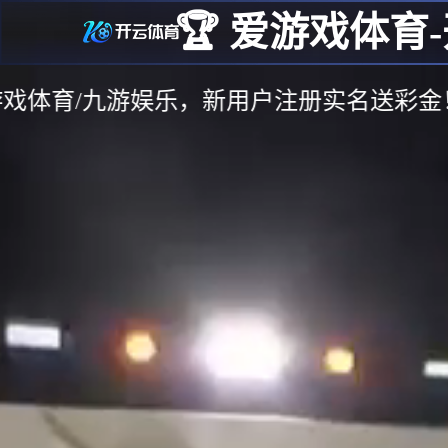
🏆 爱游戏体育-
娱乐，新用户注册实名送彩金！优惠多多，福利多